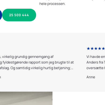
hele processen.
25 500 444
★★★★
s, virkelig grundig gennemgang af
Vi havde en
fyldestgørende rapport som jeg brugte til at
Anders fra 
 afslag. Og samtidig virkelig hurtig betjening;
oversætte 
pporten samme aften som ejendommen vare
Yderst trovæ
n
Anne
og vi række
gang. Kan v