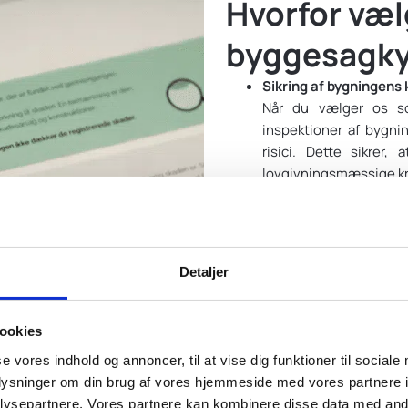
Hvorfor væl
byggesagky
Sikring af bygningens 
Når du vælger os so
inspektioner af bygnin
risici. Dette sikrer
lovgivningsmæssige kr
Professionel vurdering
Ved køb af bolig kan vi
detaljeret vurdering
Detaljer
mundligt. Dette kan 
uforudsete omkostning
Overholdelse af byggel
ookies
Vores byggesagkyndige
se vores indhold og annoncer, til at vise dig funktioner til sociale
og regler. Dette mini
oplysninger om din brug af vores hjemmeside med vores partnere i
projektet.
ysepartnere. Vores partnere kan kombinere disse data med andr