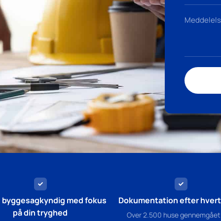
g byggesagkyndig med fokus
Dokumentation efter hvert 
på din tryghed
Over 2.500 huse gennemgået