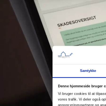
er. De udarbejdede rapporter kommer
let læselige. Skulle der være ting, der
aring, er de aldrig længere væk end en
 Kan anbefales
Samtykke
Denne hjemmeside bruger c
Vi bruger cookies til at tilpas
vores trafik. Vi deler også 
annonceringspartnere og anal