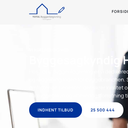
FORSID
VI HJÆLPER DIG MED
Byggesagkyndig 
Hos Total Byggerådgivning er vi dedikerede
og rådgivning inden for byggebranchen. 
omfattende tjenester, der sikrer kvalitet 
fra byggetilsyn og afleveringsforretning ti
INDHENT TILBUD
25 500 444