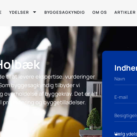
E
YDELSER
BYGGESAGKYNDIG
OM OS
ARTIKLER
Holbæk
Indhen
 til at levere ekspertise, vurderinger
Som byggesagkyndig tilbyder vi
og overholdelse af byggekrav. Det er alt
l projektering og byggetilladelser.