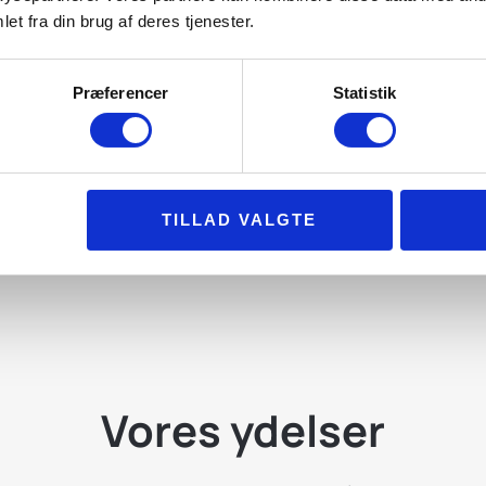
et fra din brug af deres tjenester.
Løbende byggetilsyn a
Vi foretager løbende 
korrekt og i overenss
Præferencer
Statistik
risikoen for fejl og for
byggeprojekt.
INDHENT TILBUD
TILLAD VALGTE
Vores ydelser