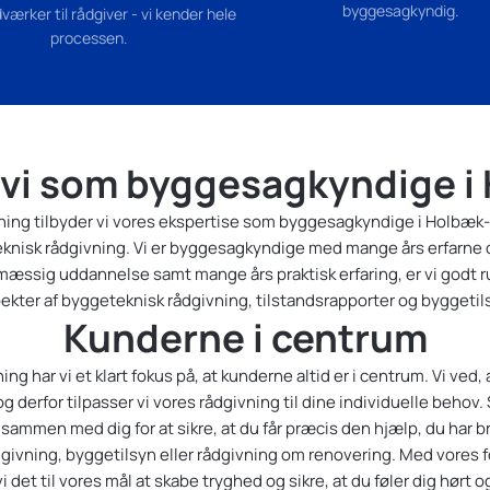
byggesagkyndig.
værker til rådgiver - vi kender hele
processen.
 vi som byggesagkyndige i
ing tilbyder vi vores ekspertise som byggesagkyndige i Holbæk-om
eknisk rådgivning. Vi er byggesagkyndige med mange års erfarne
æssig uddannelse samt mange års praktisk erfaring, er vi godt rus
ekter af byggeteknisk rådgivning, tilstandsrapporter og byggetil
Kunderne i centrum
g har vi et klart fokus på, at kunderne altid er i centrum. Vi ved
 og derfor tilpasser vi vores rådgivning til dine individuelle beh
sammen med dig for at sikre, at du får præcis den hjælp, du har b
dgivning, byggetilsyn eller rådgivning om renovering. Med vores
 det til vores mål at skabe tryghed og sikre, at du føler dig hørt