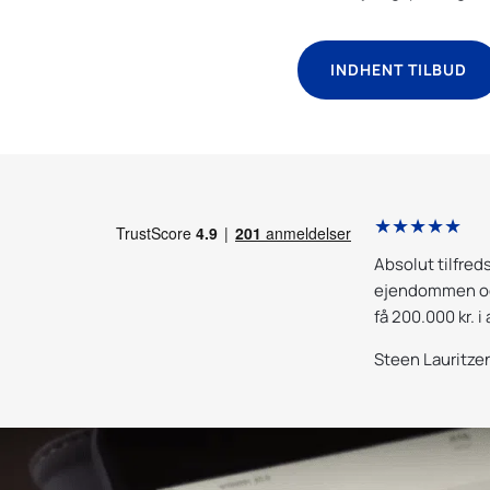
INDHENT TILBUD
★★★★★
d Totalbyggerådgivning er helt i top.
Absolut tilfred
dviser en bund solid viden inden for
ejendommen og 
ing af opgaverne bunder tydeligvis i en
få 200.000 kr. i
af teoretisk viden og mange års erfaring
jeg modtog ra
Steen Lauritze
an bliver altid mødt med stor
gået igennem.
som blandt andet består af en grundig og
l opgaverne. Jeg føler altid at tingene
lere vinkler og alle muligheder udtømmes.
ineret med en ydmyg og høflig omgang