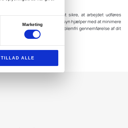
f byggeprojekter:
tilsyn med byggeprojekter for at sikre, at arbejdet udføres
temmelse med planerne. Byggetilsyn hjælper med at minimere
Marketing
sinkelser, hvilket kan sikrer en problemfri gennemførelse af dit
25 500 444
TILLAD ALLE