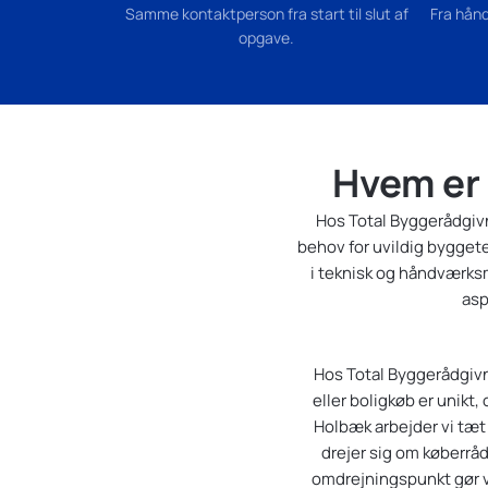
Samme kontaktperson fra start til slut af
Fra hånd
opgave.
Hvem er
Hos Total Byggerådgivn
behov for uvildig bygget
i teknisk og håndværksm
asp
Hos Total Byggerådgivnin
eller boligkøb er unikt,
Holbæk arbejder vi tæt 
drejer sig om køberrå
omdrejningspunkt gør vi