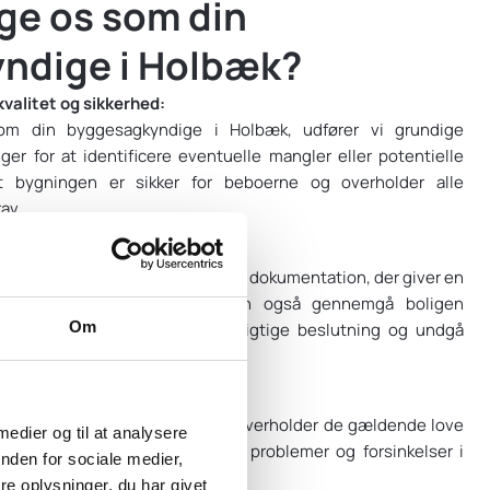
ge os som din
ndige i Holbæk?
kvalitet og sikkerhed:
m din byggesagkyndige i Holbæk, udfører vi grundige
ger for at identificere eventuelle mangler eller potentielle
, at bygningen er sikker for beboerne og overholder alle
av.
 ved boligkøb:
 udarbejde en rapport med billede dokumentation, der giver en
 af bygningens tilstand, vi kan også gennemgå boligen
Om
hjælpe dig med at træffe den rigtige beslutning og undgå
er.
ove og -regler:
 sikrer, at alle byggeprojekter overholder de gældende love
 medier og til at analysere
mere risikoen for byggetekniske problemer og forsinkelser i
nden for sociale medier,
e oplysninger, du har givet