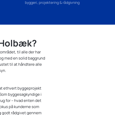
byggeri, projektering & rådgivning
 Holbæk?
rådet, til alle der har
 og med en solid baggrund
tet til at håndtere alle
syn.
, at ethvert byggeprojekt
ov. Som byggesagkyndige i
rug for – hvad enten det
 fokus på kunderne som
 og godt rådgivet gennem