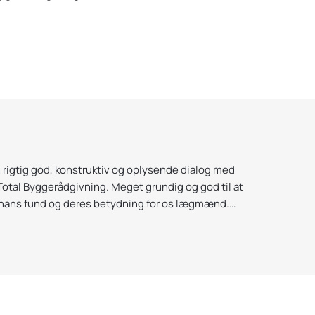
★
★★★
 rigtig god, konstruktiv og oplysende dialog med
Vi har 
Total Byggerådgivning. Meget grundig og god til at
opleve
hans fund og deres betydning for os lægmænd.
var tid
rdig og rigtig god til at give råd og instruktioner,
som vi 
Kasper 
r gladeligt ud til Total Byggerådgivning en anden
realiser
irkelig anbefales!