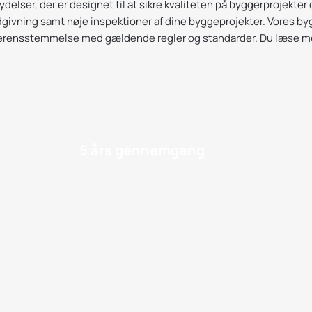
delser, der er designet til at sikre kvaliteten på byggerprojekter o
dgivning samt nøje inspektioner af dine byggeprojekter. Vores byg
 overensstemmelse med gældende regler og standarder. Du læse 
5 års gennemgang