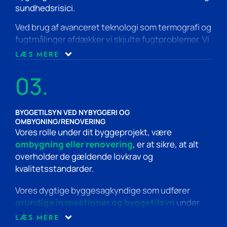
sundhedsrisici.
Ved brug af avanceret teknologi som termografi og
fugtmålinger afdækker vi skjulte fugtproblemer. Vi
vurderer skadernes omfang og årsagerne bag
LÆS MERE
fugtindtrængningen. Efter undersøgelsen
udarbejder vi en rapport med fund og
03.
løsningsforslag. Denne tilgang sikrer, at din
ejendom forbliver sund og fri for fugtskader.
BYGGETILSYN VED NYBYGGERI OG
OMBYGNING/RENOVERING
Vores rolle under dit byggeprojekt, være
ombygning eller renovering
, er at sikre, at alt
overholder de gældende lovkrav og
kvalitetsstandarder.
Vores dygtige byggesagkyndige som udfører
grundige inspektioner og byggetilsyn
under
hele byggeprocessen, kan vi garantere korrekt
LÆS MERE
brug af materialer og teknikker samt professionel