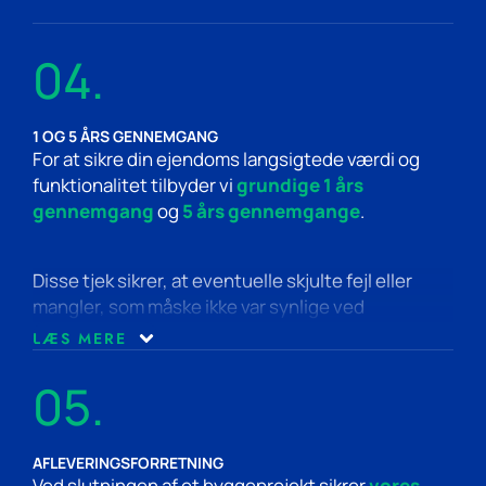
rådgivning om effektiv projektstyring. For
komplekse projekter står vi klar med uvildig
04.
ekspertise for at sikre dit projekts succes.
1 OG 5 ÅRS GENNEMGANG
For at sikre din ejendoms langsigtede værdi og
funktionalitet tilbyder vi
grundige 1 års
gennemgang
og
5 års gennemgange
.
Disse tjek sikrer, at eventuelle skjulte fejl eller
mangler, som måske ikke var synlige ved
indflytningen, bliver identificeret og adresseret
LÆS MERE
rettidigt. Vores detaljerede inspektion omfatter en
vurdering af bygningens overordnede tilstand,
05.
identificering af potentielle problemer og
anbefalinger til nødvendige forbedringer eller
reparationer. Vi arbejder for at beskytte din
AFLEVERINGSFORRETNING
Ved slutningen af et byggeprojekt sikrer
vores