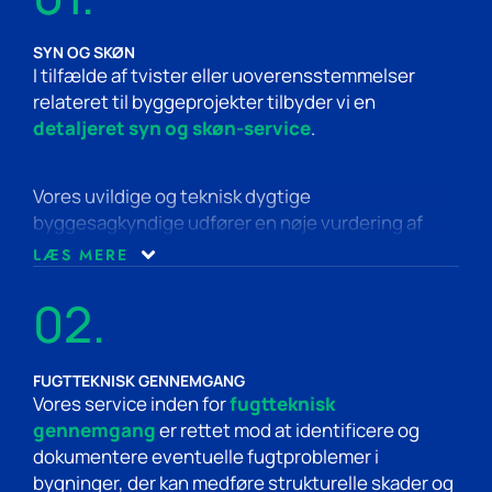
SYN OG SKØN
I tilfælde af tvister eller uoverensstemmelser
relateret til byggeprojekter tilbyder vi en
detaljeret syn og skøn-service
.
Vores uvildige og teknisk dygtige
byggesagkyndige udfører en nøje vurdering af
situationen for at sikre en retfærdig og objektiv
LÆS MERE
analyse. Ved afslutningen udarbejdes en rapport
med fotodokumentation, som er et solid
02.
dokumentation i juridiske sammenhænge. Denne
proces er baseret på en omhyggelig gennemgang
og fagligt fundamentet vurdering, hvilket sikrer
FUGTTEKNISK GENNEMGANG
Vores service inden for
fugtteknisk
effektiv og retfærdig løsning på konflikter, alt
gennemgang
er rettet mod at identificere og
imens projektets fremdrift forstyrres mindst
dokumentere eventuelle fugtproblemer i
muligt.
bygninger, der kan medføre strukturelle skader og