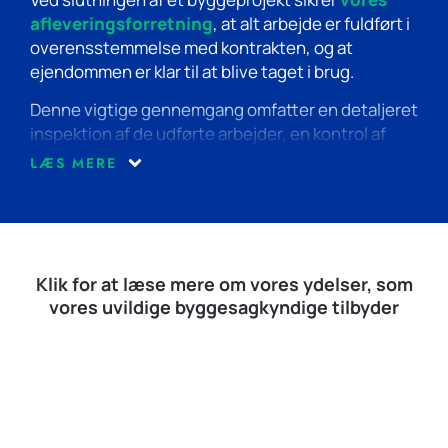
investering og sikre, at dit hjem eller din ejendom
afleveringsforretning
, at alt arbejde er fuldført i
forbliver i topstand.
overensstemmelse med kontrakten, og at
ejendommen er klar til at blive taget i brug.
Denne vigtige gennemgang omfatter en detaljeret
inspektion af de udførte arbejder, en kontrol af
materialernes kvalitet, og sikrer, at alle systemer
LÆS MERE
fungerer som de skal. Det er vores mål at sikre en
problemfri overgang fra byggefase til daglig brug,
og at alle parter er fuldt tilfredse med det færdige
resultat.
Klik for at læse mere om vores ydelser, som
vores uvildige byggesagkyndige tilbyder
1 års gennemgang