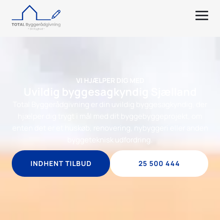
VI HJÆLPER DIG MED
Uvildig byggesagkyndig Sjælland
Total Byggerådgivning er din uvildig byggesagkyndig, der
hjælper dig trygt i mål med dit byggebyggeprojekt, om
enten det er et huskøb, renovering, nybyggeri eller anden
byggeteknisk udfordring.
INDHENT TILBUD
25 500 444