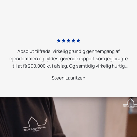
★★★★★
p.
Absolut tilfreds, virkelig grundig gennemgang af
r
ejendommen og fyldestgørende rapport som jeg brugte
m
i
til at få 200.000 kr. i afslag. Og samtidig virkelig hurtig
g
betjening; jeg modtog rapporten samme aften som
l
Steen Lauritzen
or
ejendommen vare gået igennem.
ig
B
r
g
e
e