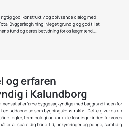
★
★★★
 rigtig god, konstruktiv og oplysende dialog med
Vi har 
Total Byggerådgivning. Meget grundig og god til at
opleve
hans fund og deres betydning for os lægmænd.
var tid
rdig og rigtig god til at give råd og instruktioner,
som vi 
Kasper 
r gladeligt ud til Total Byggerådgivning en anden
realiser
irkelig anbefales!
l og erfaren
ndig i Kalundborg
ammensat af erfarne byggesagkyndige med baggrund inden for
mt en uddannelse som bygningskonstruktør. Dette giver os en
åde regler, terminologi og korrekte løsninger inden for vores
ål er at spare dig både tid, bekymringer og penge, samtidig