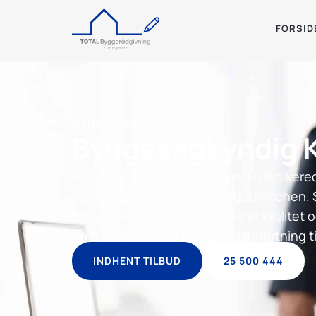
FORSID
VI HJÆLPER DIG MED
Byggesagkyndig 
Hos Total Byggerådgivning er vi dedikerede
og rådgivning inden for byggebranchen. 
omfattende tjenester, der sikrer kvalitet 
fra byggetilsyn og afleveringsforretning ti
INDHENT TILBUD
25 500 444