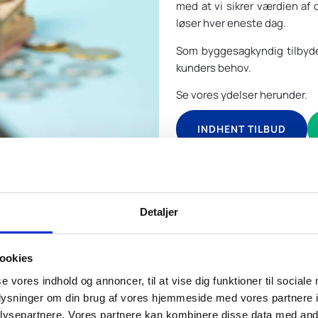
med at vi sikrer værdien af 
løser hver eneste dag.
Som byggesagkyndig tilbyde
kunders behov.
Se vores ydelser herunder.
INDHENT TILBUD
Detaljer
ookies
e mere om vores ydelser, so
se vores indhold og annoncer, til at vise dig funktioner til sociale
oplysninger om din brug af vores hjemmeside med vores partnere i
byggesagkyndige tilbyder
ysepartnere. Vores partnere kan kombinere disse data med andr