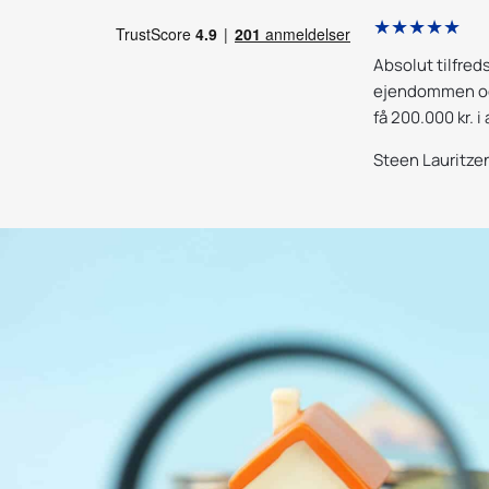
★★★★★
d Totalbyggerådgivning er helt i top.
Absolut tilfred
dviser en bund solid viden inden for
ejendommen og 
ing af opgaverne bunder tydeligvis i en
få 200.000 kr. i
af teoretisk viden og mange års erfaring
jeg modtog ra
Steen Lauritze
an bliver altid mødt med stor
gået igennem.
som blandt andet består af en grundig og
l opgaverne. Jeg føler altid at tingene
lere vinkler og alle muligheder udtømmes.
ineret med en ydmyg og høflig omgang
er. De udarbejdede rapporter kommer
let læselige. Skulle der være ting, der
aring, er de aldrig længere væk end en
 Kan anbefales