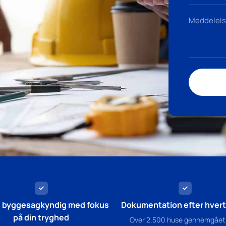
g byggesagkyndig med fokus
Dokumentation efter hvert 
på din tryghed
Over 2.500 huse gennemgået