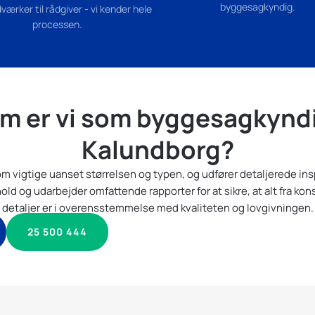
byggesagkyndig.
værker til rådgiver - vi kender hele
processen.
m er vi som byggesagkyndi
Kalundborg?
som vigtige uanset størrelsen og typen, og udfører detaljerede ins
 og udarbejder omfattende rapporter for at sikre, at alt fra kons
detaljer er i overensstemmelse med kvaliteten og lovgivningen.
25 500 444