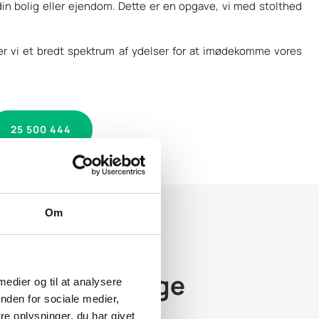
din bolig eller ejendom. Dette er en opgave, vi med stolthed
r vi et bredt spektrum af ydelser for at imødekomme vores
25 500 444
Om
m vores uvildige
 medier og til at analysere
nden for sociale medier,
e oplysninger, du har givet