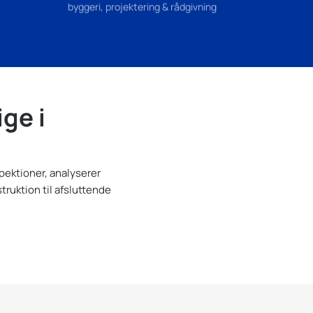
byggeri, projektering & rådgivning
ge i
pektioner, analyserer
truktion til afsluttende