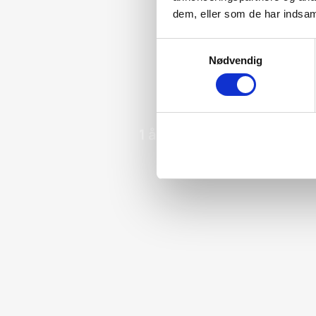
dem, eller som de har indsaml
Samtykkevalg
Nødvendig
1 års gennemgang