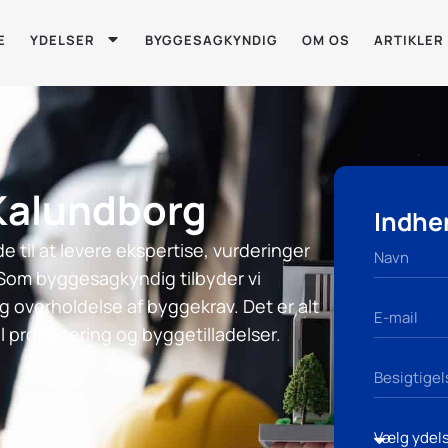
E
YDELSER
BYGGESAGKYNDIG
OM OS
ARTIKLER
Kalundborg
Indhen
 til at levere ekspertise, vurderinger
Som byggesagkyndig tilbyder vi
og overholdelse af byggekrav. Det er alt
l projektering og byggetilladelser.