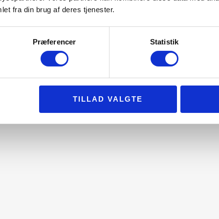
et fra din brug af deres tjenester.
Præferencer
Statistik
5 års gennemgang
TILLAD VALGTE