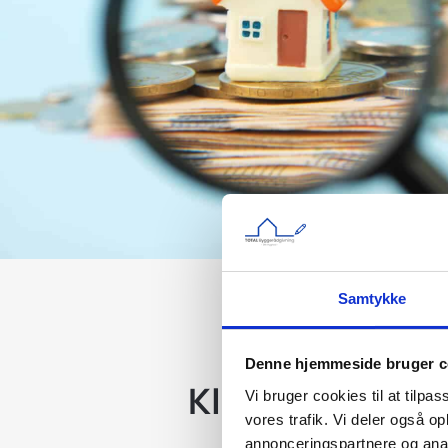
Samtykke
Denne hjemmeside bruger c
Klik for at læs
Vi bruger cookies til at tilpas
vores trafik. Vi deler også 
annonceringspartnere og anal