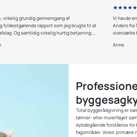
★★★★
s, virkelig grundig gennemgang af
Vi havde en
fyldestgørende rapport som jeg brugte til at
Anders fra 
 afslag. Og samtidig virkelig hurtig betjening;
oversætte 
pporten samme aften som ejendommen vare
Yderst trovæ
n
Anne
og vi række
gang. Kan v
Professione
byggesagky
Total byggerådgivning er s
tømrer- eller murerfaget sa
dybdegående forståelse for b
fagområder. Vores primære m