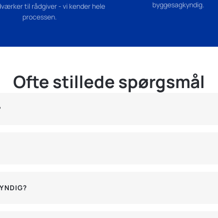
byggesagkyndig.
værker til rådgiver - vi kender hele
processen.
Ofte stillede spørgsmål
?
KYNDIG?