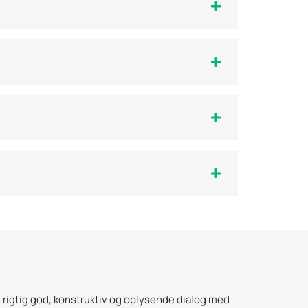
★
★★★
 rigtig god, konstruktiv og oplysende dialog med
Vi har 