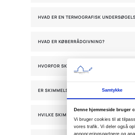
HVAD ER EN TERMOGRAFISK UNDERSØGEL
HVAD ER KØBERRÅDGIVNING?
HVORFOR SKAL JEG BRUGE BYGGETEKNISK
Samtykke
ER SKIMMELSVAMP FARLIGT AT BO MED?
Denne hjemmeside bruger c
HVILKE SKIMMELSVAMPE ER FARLIGE?
Vi bruger cookies til at tilpas
vores trafik. Vi deler også 
annonceringspartnere og anal