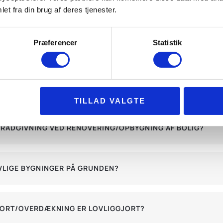
 BOLIG?
et fra din brug af deres tjenester.
Præferencer
Statistik
GNING AF BOLIG?
OPBYGNING AF BOLIG?
TILLAD VALGTE
 RÅDGIVNING VED RENOVERING/OPBYGNING AF BOLIG?
LIGE BYGNINGER PÅ GRUNDEN?
PORT/OVERDÆKNING ER LOVLIGGJORT?