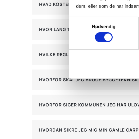
HVAD KOSTER RENOVERING/OPBYGNING AF
dem, eller som de har indsaml
Samtykkevalg
Nødvendig
HVOR LANG TID TAGER RENOVERING/OPBY
HVILKE REGLER ER DER FOR RENOVERING/
HVORFOR SKAL JEG BRUGE BYGGETEKNISK
HVORFOR SIGER KOMMUNEN JEG HAR ULOV
HVORDAN SIKRE JEG MIG MIN GAMLE CAR