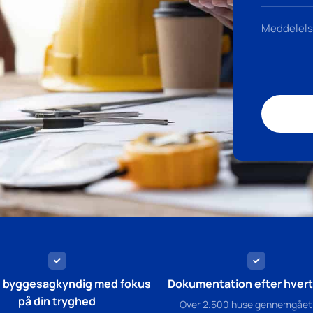
g byggesagkyndig med fokus
Dokumentation efter hvert 
på din tryghed
Over 2.500 huse gennemgået