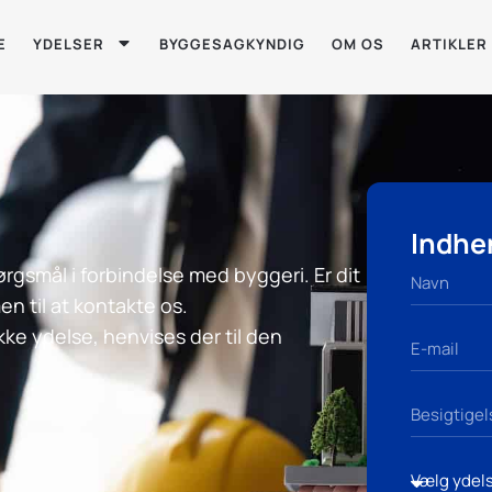
E
YDELSER
BYGGESAGKYNDIG
OM OS
ARTIKLER
Indhen
ørgsmål i forbindelse med byggeri. Er dit
n til at kontakte os.
kke ydelse, henvises der til den