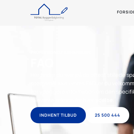
FORSID
PROFESSIONELT SAMARBEJDE
FAQ
Her finder du svar på de oftest stillede sp
spørgsmål ikke i vores FAQ, er du velkomme
For yderligere information om den specifi
relevante sektion for hver
ydelse
.
INDHENT TILBUD
25 500 444