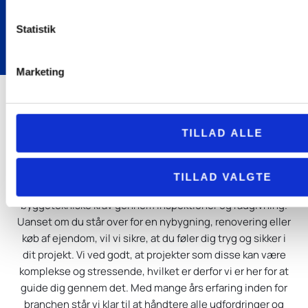
fra start til slut
til rådgiver - vi
byggesagkyndig.
projektering &
af opgave.
kender hele
rådgivning
Statistik
processen.
Marketing
Pålidelige og uvildige
TILLAD ALLE
byggesagkyndige i København
Hos Total Byggerådgivning tilbyder vi omfattende ydelser
for både private og erhverv. Som byggesagkyndige i
TILLAD VALGTE
København sikrer vi kvalitet og overholdelse af alle
byggetekniske krav gennem inspektioner og rådgivning.
Uanset om du står over for en nybygning, renovering eller
køb af ejendom, vil vi sikre, at du føler dig tryg og sikker i
dit projekt. Vi ved godt, at projekter som disse kan være
komplekse og stressende, hvilket er derfor vi er her for at
guide dig gennem det. Med mange års erfaring inden for
branchen står vi klar til at håndtere alle udfordringer og