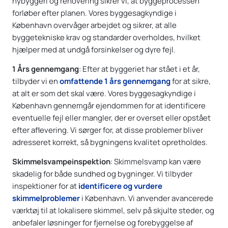
nybyggeri og renovering sikrer vi, at byggeprocessen
forløber efter planen. Vores byggesagkyndige i
København overvåger arbejdet og sikrer, at alle
byggetekniske krav og standarder overholdes, hvilket
hjælper med at undgå forsinkelser og dyre fejl.
1 Års gennemgang
: Efter at byggeriet har stået i et år,
tilbyder vi en
omfattende 1 års gennemgang
for at sikre,
at alt er som det skal være. Vores byggesagkyndige i
København gennemgår ejendommen for at identificere
eventuelle fejl eller mangler, der er overset eller opstået
efter aflevering. Vi sørger for, at disse problemer bliver
adresseret korrekt, så bygningens kvalitet opretholdes.
Skimmelsvampeinspektion
: Skimmelsvamp kan være
skadelig for både sundhed og bygninger. Vi tilbyder
inspektioner for at
identificere og vurdere
skimmelproblemer
i København. Vi anvender avancerede
værktøj til at lokalisere skimmel, selv på skjulte steder, og
anbefaler løsninger for fjernelse og forebyggelse af