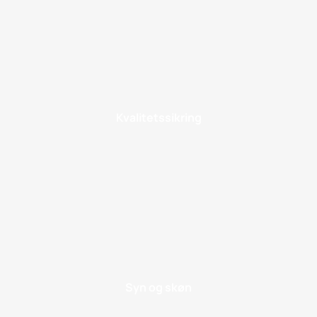
Kvalitetssikring
Syn og skøn