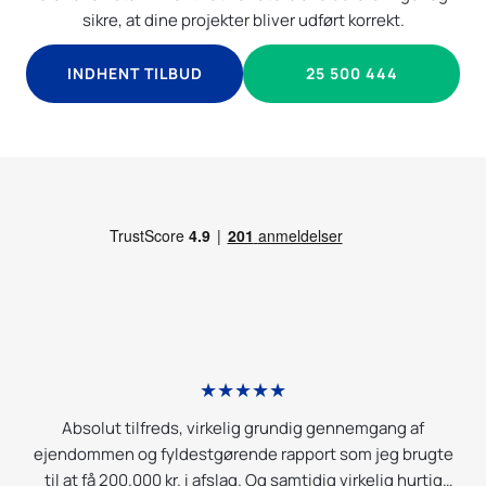
sikre, at dine projekter bliver udført korrekt.
INDHENT TILBUD
25 500 444
★★★★★
p.
Absolut tilfreds, virkelig grundig gennemgang af
r
ejendommen og fyldestgørende rapport som jeg brugte
m
i
til at få 200.000 kr. i afslag. Og samtidig virkelig hurtig
g