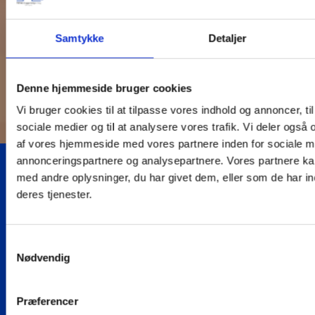
Samtykke
Detaljer
Denne hjemmeside bruger cookies
Vi bruger cookies til at tilpasse vores indhold og annoncer, til 
sociale medier og til at analysere vores trafik. Vi deler også
af vores hjemmeside med vores partnere inden for sociale m
annonceringspartnere og analysepartnere. Vores partnere k
med andre oplysninger, du har givet dem, eller som de har in
deres tjenester.
Samme
Uvildig
Dokumentation
Erfaring med
kontaktperson
byggesagkyndig
efter hvert
nybyg og
Samtykkevalg
gennem
med fokus
tilsyn
renovering
Nødvendig
hele forløbet
på din
Over 2.500
Over 20 års
tryghed
huse
samlet erfaring
Samme
gennemgået
med bl.a.
kontaktperson
Præferencer
Fra håndværker
som
byggeri,