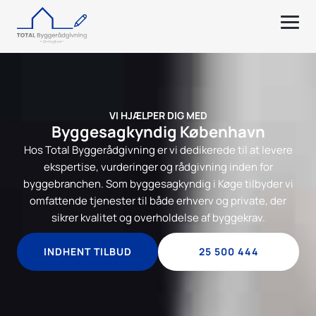
VI HJÆLPER DIG MED
Byggesagkyndig København
Hos Total Byggerådgivning er vi dedikerede til at levere
ekspertise, vurderinger og rådgivning inden for
byggebranchen. Som byggesagkyndig i Køge tilbyder vi
omfattende tjenester til både erhverv og private, der
sikrer kvalitet og overholdelse af byggekrav.
INDHENT TILBUD
25 500 444