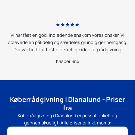
★★★★★
g
Vi har fået en god, indledende snak om vores ønsker. Vi
E
og
oplevede en pålidelig og særdeles grundig gennemgang.
os
Der var tid til at teste forskellige ideer og rådgivning
og
undervejs som vi nu kan bruge til at komme videre til
Kasper Brix
planlægning og realisering. Stor ros her fra.
s!
Køberrådgivning i Dianalund - Priser
fra
Køberrådgivning i Dianalund er prissat enkelt og
gennemskueligt. Alle priser er inkl. moms: