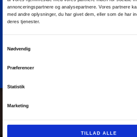
annonceringspartnere og analysepartnere. Vores partnere k
Samme
Uvildig
Dokumentation
Erfaring med
med andre oplysninger, du har givet dem, eller som de har in
kontaktperson
byggesagkyndig
efter hvert
nybyg og
deres tjenester.
gennem
med fokus
tilsyn
renovering
hele forløbet
på din
Over 2.500
Over 20 års
tryghed
huse
samlet erfaring
Samme
Samtykkevalg
gennemgået
med bl.a.
kontaktperson
Nødvendig
Fra håndværker
som
byggeri,
fra start til slut
til rådgiver - vi
byggesagkyndig.
projektering &
af opgave.
kender hele
rådgivning
Præferencer
processen.
Statistik
Marketing
TILLAD ALLE