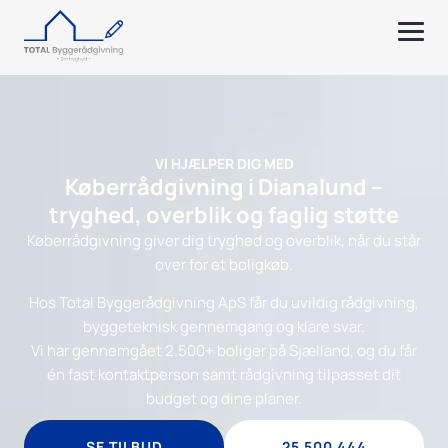
VI HJÆLPER DIG MED
Køberrådgivning i Dianalund –
tryghed, overblik og faglig støtte
Køberrådgivning giver dig tryghed og overblik, når du står
over for et boligkøb.
Hos Total Byggerådgivning ApS får du uvildig rådgivning,
byggeteknisk gennemgang og klare svar.
Vi har gennemgået 2.500+ boliger på Sjælland, og du får
én fast kontaktperson samt rådgivning tilpasset dit
budget og dine planer.
SE TILBUD
25 500 444