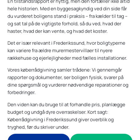
En tilstandsrapport er nyttig, men den fortæller ikke altid
hele historien. Med en byggesagkyndig ved din side får
du vurderet boligens stand i praksis – fra kælder til tag –
og sat tal på de vigtigste forhold, så du ved, hvad der
haster, hvad der kan vente, og hvad det koster.
Det er især relevant i Frederikssund, hvor boligtyperne
kan variere fra ældre murermestervillaer til nyere
rækkehuse og ejerlejligheder med fælles installationer.
Vores køberrådgivning samler trådene: Vi gennemgår
rapporter og dokumenter, ser boligen fysisk, svarer på
dine spørgsmål og vurderer nødvendige reparationer og
forbedringer.
Den viden kan du bruge til at forhandle pris, planlægge
budget og undgå dyre overraskelser. Kort sagt:
Køberrådgivning i Frederikssund giver overblik og
tryghed, før du skriver under.