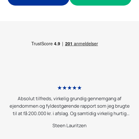
★★★★★
Vi havde en rigtig god, konstruktiv og oplysende dialog
te
med Anders fra Total Byggerådgivning. Meget grundig og
g
god til at oversætte hans fund og deres betydning for os
lægmænd. Yderst troværdig og rigtig god til at give råd og
Anne
instruktioner, og vi rækker gladeligt ud til Total
Byggerådgivning en anden gang. Kan virkelig anbefales!