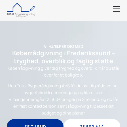
VI HJÆLPER DIG MED
Køberrådgivning i Frederikssund –
tryghed, overblik og faglig støtte
Køberrådgivning giver dig tryghed og overblik, når du står
over for et boligkøb.
Hos Total Byggerådgivning ApS får du uvildig rådgivning,
byggeteknisk gennemgang og klare svar.
Vi har gennemgået 2.500+ boliger på Sjælland, og du får
én fast kontaktperson samt rådgivning tilpasset dit
budget og dine planer.
SE TILBUD
25 500 444