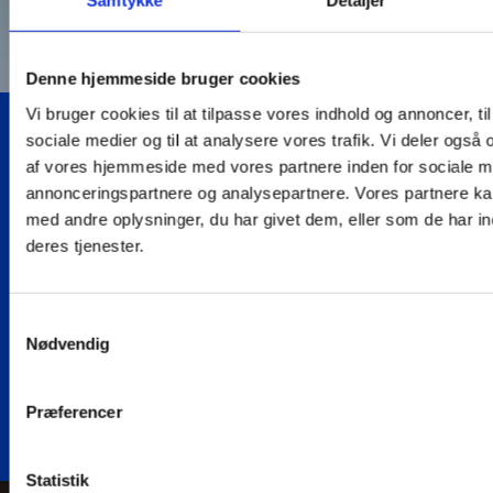
Samtykke
Detaljer
Denne hjemmeside bruger cookies
Vi bruger cookies til at tilpasse vores indhold og annoncer, til 
sociale medier og til at analysere vores trafik. Vi deler også
af vores hjemmeside med vores partnere inden for sociale m
annonceringspartnere og analysepartnere. Vores partnere k
Samme
Uvildig
Dokumentation
Erfaring med
med andre oplysninger, du har givet dem, eller som de har in
kontaktperson
byggesagkyndig
efter hvert
nybyg og
deres tjenester.
gennem
med fokus
tilsyn
renovering
hele forløbet
på din
Over 2.500
Over 20 års
tryghed
huse
samlet erfaring
Samme
Samtykkevalg
gennemgået
med bl.a.
kontaktperson
Fra håndværker
Nødvendig
som
byggeri,
fra start til slut
til rådgiver - vi
byggesagkyndig.
projektering &
af opgave.
kender hele
rådgivning
processen.
Præferencer
Statistik