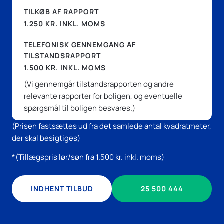
TILKØB AF RAPPORT
1.250 KR. INKL. MOMS
TELEFONISK GENNEMGANG AF
TILSTANDSRAPPORT
1.500 KR. INKL. MOMS
(Vi gennemgår tilstandsrapporten og andre
relevante rapporter for boligen, og eventuelle
spørgsmål til boligen besvares.)
(Prisen fastsættes ud fra det samlede antal kvadratmeter,
der skal besigtiges)
*(Tillægspris lør/søn fra 1.500 kr. inkl. moms)
INDHENT TILBUD
25 500 444