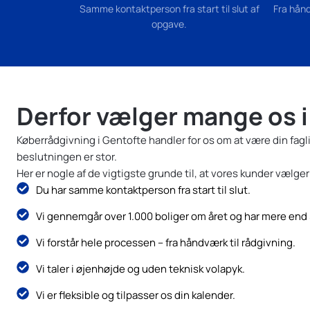
Samme kontaktperson fra start til slut af
Fra hånd
opgave.
Derfor vælger mange os i
Køberrådgivning i Gentofte handler for os om at være din fagl
beslutningen er stor.
Her er nogle af de vigtigste grunde til, at vores kunder vælger
Du har samme kontaktperson fra start til slut.
Vi gennemgår over 1.000 boliger om året og har mere end 5
Vi forstår hele processen – fra håndværk til rådgivning.
Vi taler i øjenhøjde og uden teknisk volapyk.
Vi er fleksible og tilpasser os din kalender.