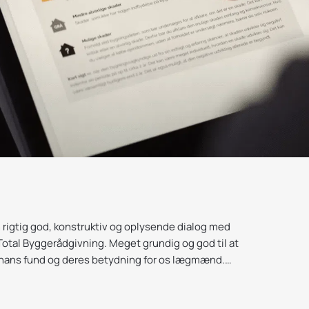
★
★★★
 rigtig god, konstruktiv og oplysende dialog med
Vi har 
Total Byggerådgivning. Meget grundig og god til at
opleve
hans fund og deres betydning for os lægmænd.
var tid
rdig og rigtig god til at give råd og instruktioner,
som vi 
Kasper 
r gladeligt ud til Total Byggerådgivning en anden
realiser