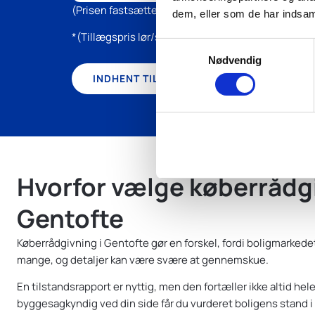
(Prisen fastsættes ud fra det samlede antal kvadra
dem, eller som de har indsaml
*(Tillægspris lør/søn fra 1.500 kr. inkl. moms)
Samtykkevalg
Nødvendig
INDHENT TILBUD
25 500 444
Hvorfor vælge køberrådgi
Gentofte
Køberrådgivning i Gentofte gør en forskel, fordi boligmarkede
mange, og detaljer kan være svære at gennemskue.
En tilstandsrapport er nyttig, men den fortæller ikke altid hel
byggesagkyndig ved din side får du vurderet boligens stand i pr