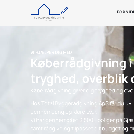
FORSID
VI HJÆLPER DIG MED
Køberrådgivning i
tryghed, overblik 
Køberrådgivning giver dig tryghed og overb
Hos Total Byggerådgivning ApS får du uvi
gennemgang og klare svar.
Vi har gennemgået 2.500+ boliger på Sjæl
samt rådgivning tilpasset dit budget og d