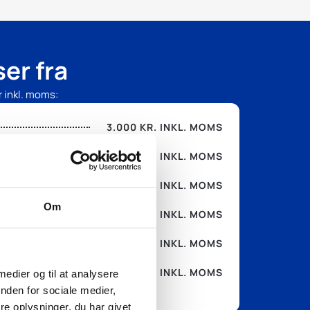
irkelig anbefales!
er fra
r inkl. moms:
3.000 KR. INKL. MOMS
3.500 KR. INKL. MOMS
4.000 KR. INKL. MOMS
Om
4.500 KR. INKL. MOMS
1.250 KR. INKL. MOMS
1.500 KR. INKL. MOMS
 medier og til at analysere
nden for sociale medier,
 besvares.)
e oplysninger, du har givet