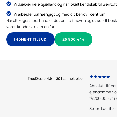
Vi dækker hele Sjælland og har lokalt kendskab til Gentoft
Vi arbejder uafhængigt og med dit behov i centrum.
Når alt koges ned, handler det om ro i maven og et solidt bes
vores kunder vælger os for.
INDHENT TILBUD
25 500 444
★★★★★
d Totalbyggerådgivning er helt i top.
Absolut tilfred
dviser en bund solid viden inden for
ejendommen og 
ing af opgaverne bunder tydeligvis i en
få 200.000 kr. i
af teoretisk viden og mange års erfaring
jeg modtog ra
Steen Lauritze
an bliver altid mødt med stor
gået igennem.