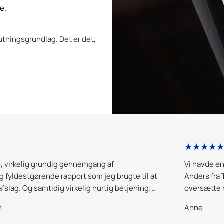
e.
lutningsgrundlag. Det er det,
★★★★
s, virkelig grundig gennemgang af
Vi havde en
fyldestgørende rapport som jeg brugte til at
Anders fra 
 afslag. Og samtidig virkelig hurtig betjening;
oversætte 
pporten samme aften som ejendommen vare
Yderst trovæ
n
Anne
og vi række