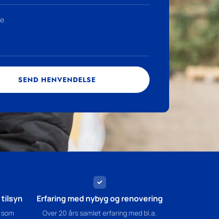
SEND HENVENDELSE
tilsyn
Erfaring med nybyg og renovering
 som
Over 20 års samlet erfaring med bl.a.