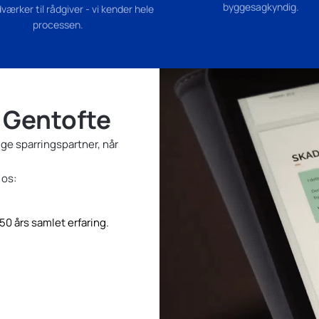
byggesagkyndig.
værker til rådgiver - vi kender hele
processen.
 Gentofte
ige sparringspartner, når
 os:
0 års samlet erfaring.