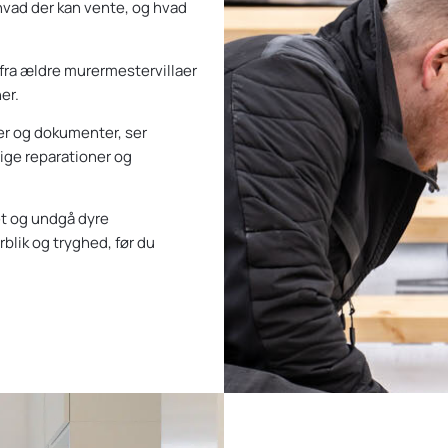
 hvad der kan vente, og hvad
 fra ældre murermestervillaer
er.
er og dokumenter, ser
ige reparationer og
et og undgå dyre
rblik og tryghed, før du