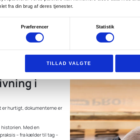
tmeter, der skal besigtiges)
et fra din brug af deres tjenester.
Præferencer
Statistik
TILLAD VALGTE
vning i
t er hurtigt, dokumenterne er
e historien. Med en
aksis – fra kælder til tag –