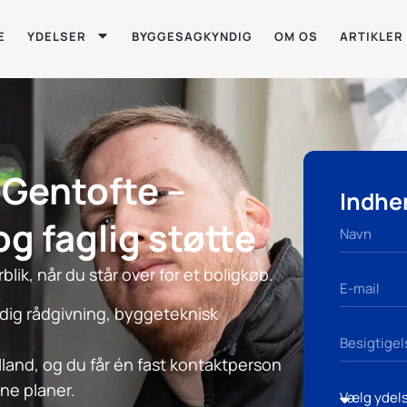
E
YDELSER
BYGGESAGKYNDIG
OM OS
ARTIKLER
 Gentofte –
Indhen
og faglig støtte
lik, når du står over for et boligkøb.
ldig rådgivning, byggeteknisk
land, og du får én fast kontaktperson
ine planer.