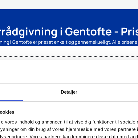
gang. Kan v
rådgivning i Gentofte - Pris
ing i Gentofte er prissat enkelt og gennemskueligt. Alle priser e
Detaljer
ookies
RAPPORT
se vores indhold og annoncer, til at vise dig funktioner til sociale
oplysninger om din brug af vores hjemmeside med vores partnere i
vante rapporter for boligen, og eventuelle spørgsmål til boligen
ysepartnere. Vores partnere kan kombinere disse data med andr