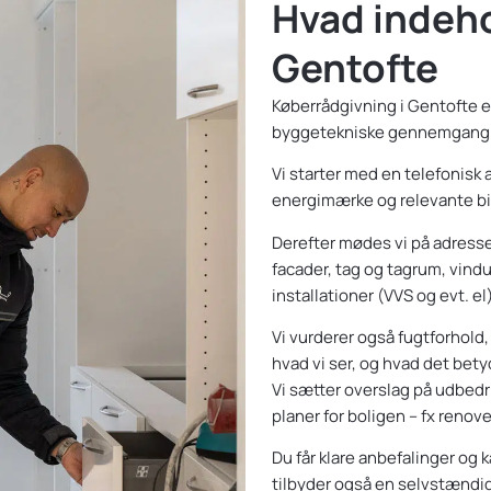
Hvad indeho
Gentofte
Køberrådgivning i Gentofte e
byggetekniske gennemgang
Vi starter med en telefonisk a
energimærke og relevante bi
Derefter mødes vi på adress
facader, tag og tagrum, vind
installationer (VVS og evt. el)
Vi vurderer også fugtforhold,
hvad vi ser, og hvad det bety
Vi sætter overslag på udbedr
planer for boligen – fx renov
Du får klare anbefalinger og
tilbyder også en selvstændig