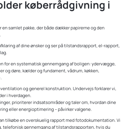
lder køberrådgivning i
r en samlet pakke, der både dækker papirerne og den
.
fklaring af dine ønsker og ser på tilstandsrapport, el-rapport,
lag.
en for en systematisk gennemgang af boligen: ydervægge,
uer og døre, kælder og fundament, vådrum, køkken,
.
 ventilation og generel konstruktion. Undervejs forklarer vi,
der i hverdagen.
inger, prioriterer indsatsområder og taler om, hvordan dine
ering eller energioptimering – påvirker valgene.
 kan tilkøbe en overskuelig rapport med fotodokumentation. Vi
, telefonisk gennemgang af tilstandsrapporten, hvis du