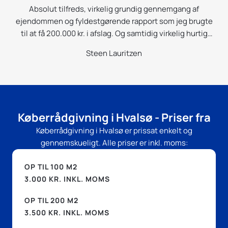
p.
Absolut tilfreds, virkelig grundig gennemgang af
r
ejendommen og fyldestgørende rapport som jeg brugte
m
i
til at få 200.000 kr. i afslag. Og samtidig virkelig hurtig
g
betjening; jeg modtog rapporten samme aften som
l
Steen Lauritzen
or
ejendommen vare gået igennem.
ig
B
r
g
Køberrådgivning i Hvalsø - Priser fra
e
Køberrådgivning i Hvalsø er prissat enkelt og
e
gennemskueligt. Alle priser er inkl. moms:
s
OP TIL 100 M2
3.000 KR. INKL. MOMS
OP TIL 200 M2
3.500 KR. INKL. MOMS