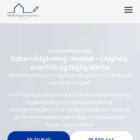
VI HJÆLPER DIG MED
Køberrådgivning i Hvalsø – tryghed,
overblik og faglig støtte
Køberrådgivning giver dig tryghed og overblik, når du står
over for et boligkøb.
Hos Total Byggerådgivning ApS får du uvildig rådgivning,
byggeteknisk gennemgang og klare svar.
Vi har gennemgået 2.500+ boliger på Sjælland, og du får
én fast kontaktperson samt rådgivning tilpasset dit
budget og dine planer.
SE TILBUD
25 500 444