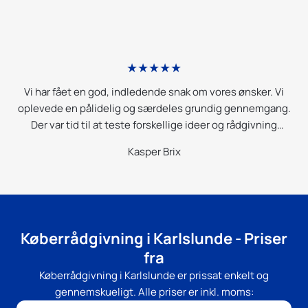
★★★★★
g
Vi har fået en god, indledende snak om vores ønsker. Vi
E
og
oplevede en pålidelig og særdeles grundig gennemgang.
os
Der var tid til at teste forskellige ideer og rådgivning
og
undervejs som vi nu kan bruge til at komme videre til
Kasper Brix
planlægning og realisering. Stor ros her fra.
s!
Køberrådgivning i Karlslunde - Priser
fra
Køberrådgivning i Karlslunde er prissat enkelt og
gennemskueligt. Alle priser er inkl. moms: