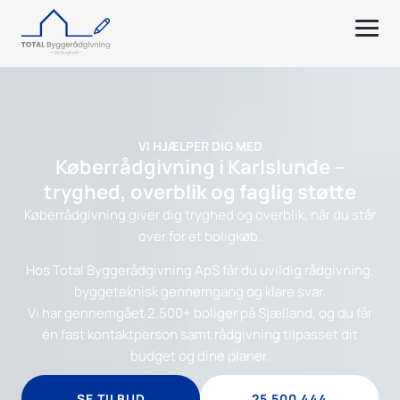
VI HJÆLPER DIG MED
Køberrådgivning i Karlslunde –
tryghed, overblik og faglig støtte
Køberrådgivning giver dig tryghed og overblik, når du står
over for et boligkøb.
Hos Total Byggerådgivning ApS får du uvildig rådgivning,
byggeteknisk gennemgang og klare svar.
Vi har gennemgået 2.500+ boliger på Sjælland, og du får
én fast kontaktperson samt rådgivning tilpasset dit
budget og dine planer.
SE TILBUD
25 500 444