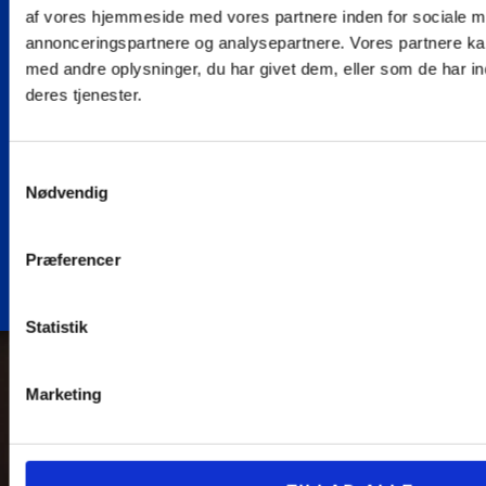
af vores hjemmeside med vores partnere inden for sociale m
annonceringspartnere og analysepartnere. Vores partnere k
Samme
Uvildig
Dokumentation
Erfaring med
med andre oplysninger, du har givet dem, eller som de har in
kontaktperson
byggesagkyndig
efter hvert
nybyg og
deres tjenester.
gennem
med fokus
tilsyn
renovering
hele forløbet
på din
Over 2.500
Over 20 års
tryghed
huse
samlet erfaring
Samme
Samtykkevalg
gennemgået
med bl.a.
kontaktperson
Fra håndværker
Nødvendig
som
byggeri,
fra start til slut
til rådgiver - vi
byggesagkyndig.
projektering &
af opgave.
kender hele
rådgivning
Præferencer
processen.
Statistik
Marketing